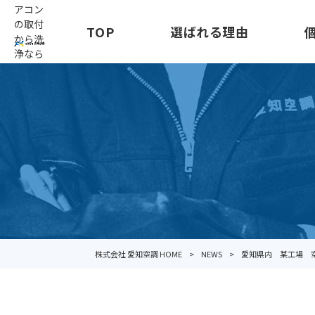
アコン
の取付
TOP
選ばれる理由
から洗
浄なら
株式会社 愛知空調 HOME
>
NEWS
>
愛知県内 某工場 